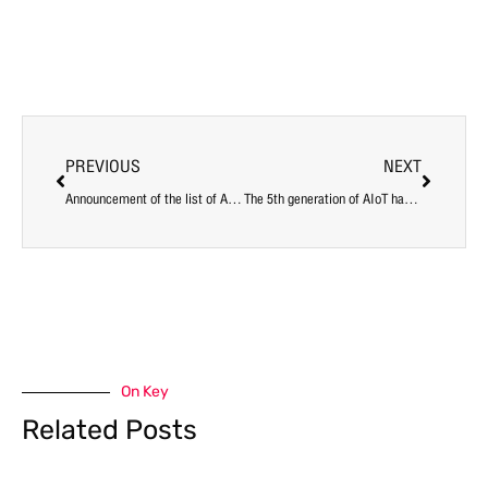
PREVIOUS
NEXT
Announcement of the list of AIoT Course Batch 5
The 5th generation of AIoT has ended beautifully!
On Key
Related Posts