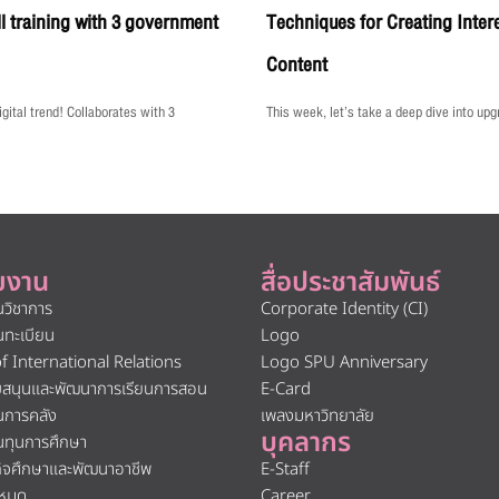
ll training with 3 government
Techniques for Creating Inter
Content
gital trend! Collaborates with 3
This week, let’s take a deep dive into upg
ยงาน
สื่อประชาสัมพันธ์
นวิชาการ
Corporate Identity (CI)
นทะเบียน
Logo
of International Relations
Logo SPU Anniversary
ับสนุนและพัฒนาการเรียนการสอน
E-Card
นการคลัง
เพลงมหาวิทยาลัย
บุคลากร
นทุนการศึกษา
กิจศึกษาและพัฒนาอาชีพ
E-Staff
งหมด
Career