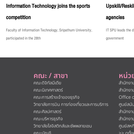
Information Technology joins the sports
Upskill/Reski
competition
agencies
Faculty of Information Technology, Sripathum University,
IT SPU leads the di
participated in the 28th
government
คณะ / สาขา
หน่ว
คณะดิจิทัลมีเดีย
สำนักงา
คณะนิเทศศาสตร์
สำนักงา
คณะการสร้างเจ้าของธุรกิจ
Office 
วิทยาลัยการบิน การท่องเที่ยวและการบริการ
ศูนย์สน
คณะศิลปศาสตร์
สำนักงา
คณะบริหารธุรกิจ
สำนักงา
วิทยาลัยโลจิสติกส์และซัพพลายเชน
ศูนย์สห
คณะบัญชี
>> ดูทั้