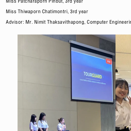
Miss Patcharaporn Pinbut, 3rd year
Miss Thiwaporn Chatimontri, 3rd year
Advisor: Mr. Nimit Thaksavithapong, Computer Engineer