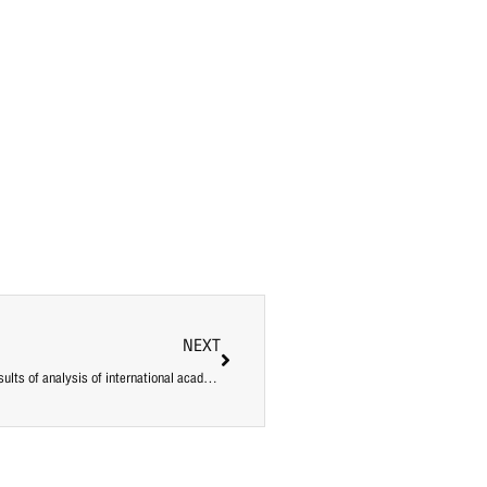
NEXT
Development of a data visualization system for displaying the results of analysis of international academic journal publication data: A case study of Rajamangala University of Technology Thanyaburi