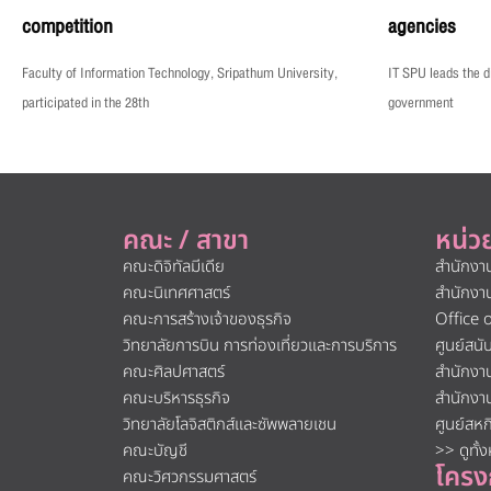
competition
agencies
Faculty of Information Technology, Sripathum University,
IT SPU leads the di
participated in the 28th
government
คณะ / สาขา
หน่ว
คณะดิจิทัลมีเดีย
สำนักงา
คณะนิเทศศาสตร์
สำนักงา
คณะการสร้างเจ้าของธุรกิจ
Office 
วิทยาลัยการบิน การท่องเที่ยวและการบริการ
ศูนย์สน
คณะศิลปศาสตร์
สำนักงา
คณะบริหารธุรกิจ
สำนักงา
วิทยาลัยโลจิสติกส์และซัพพลายเชน
ศูนย์สห
คณะบัญชี
>> ดูทั้
โครง
คณะวิศวกรรมศาสตร์