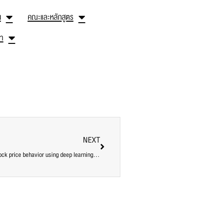
น
คณะและหลักสูตร
ษา
NEXT
Academic article on the development of a model for analyzing stock price behavior using deep learning: Case study: The Stock Exchange of Thailand