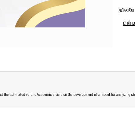
สมัครเรีย
นักศึก
Academic article on the development of an AI-based data analysis model to predict the estimated value-added tax collection results of the Revenue Department, Thailand.