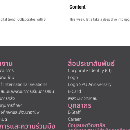
Content
gital trend! Collaborates with 3
This week, let’s take a deep dive into upg
ยงาน
สื่อประชาสัมพันธ์
นวิชาการ
Corporate Identity (CI)
นทะเบียน
Logo
of International Relations
Logo SPU Anniversary
ับสนุนและพัฒนาการเรียนการสอน
E-Card
นการคลัง
เพลงมหาวิทยาลัย
บุคลากร
นทุนการศึกษา
กิจศึกษาและพัฒนาอาชีพ
E-Staff
งหมด
Career
การและความร่วมมือ
ข้อมูลมหาวิทยาลัย