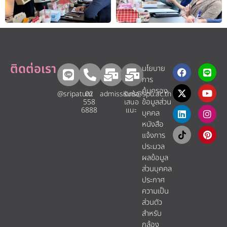
ติดต่อเรา
นโยบาย
การ
คุ้มครอง
@sripatum
02
admissions@spu.ac.th
รับข้อ
ข้อมูลส่วน
558
เสนอ
6888
แนะ​
บุคคล
หนังสือ
แจ้งการ
ประมวล
ผลข้อมูล
ส่วนบุคคล
ประกาศ
ความเป็น
ส่วนตัว
สำหรับ
กล้อง