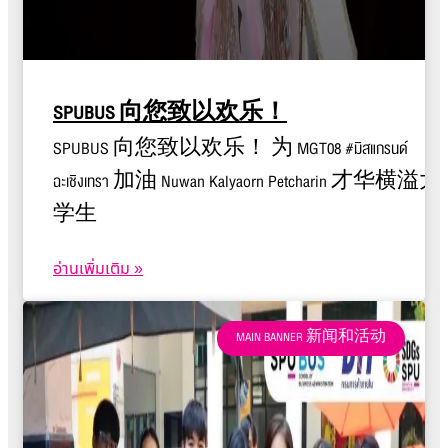
SPUBUS 向您致以欢乐！
SPUBUS 向您致以欢乐！ 为 MGT08 #มิสแกรนด์
ฉะเชิงเทรา 加油 Nuwan Kalyaorn Petcharin 才华横溢大
学生
อ่านเพิ่มเติม »
MAIN BANNER 新闻和活动