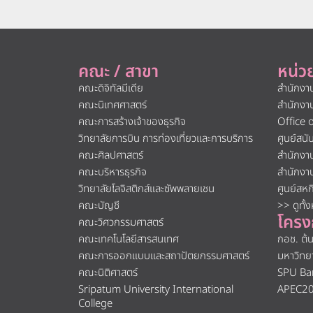
คณะ / สาขา
หน่ว
คณะดิจิทัลมีเดีย
สำนักงา
คณะนิเทศศาสตร์
สำนักงา
คณะการสร้างเจ้าของธุรกิจ
Office 
วิทยาลัยการบิน การท่องเที่ยวและการบริการ
ศูนย์สน
คณะศิลปศาสตร์
สำนักงา
คณะบริหารธุรกิจ
สำนักงา
วิทยาลัยโลจิสติกส์และซัพพลายเชน
ศูนย์สห
คณะบัญชี
>> ดูทั้
โครง
คณะวิศวกรรมศาสตร์
คณะเทคโนโลยีสารสนเทศ
กอช. ต้
คณะการออกแบบและสถาปัตยกรรมศาสตร์
มหาวิทย
คณะนิติศาสตร์
SPU Ba
Sripatum University International
APEC2
College