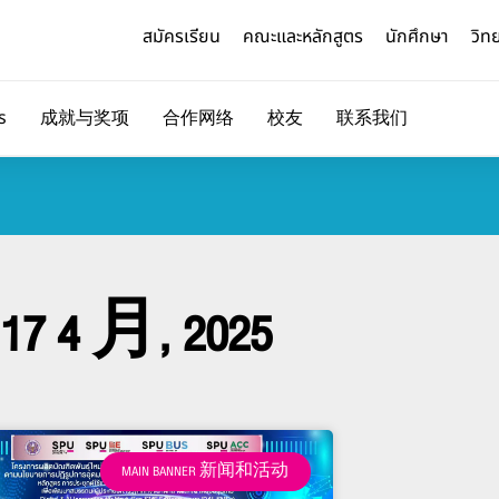
สมัครเรียน
คณะและหลักสูตร
นักศึกษา
วิท
s
成就与奖项
合作网络
校友
联系我们
17 4 月, 2025
MAIN BANNER 新闻和活动