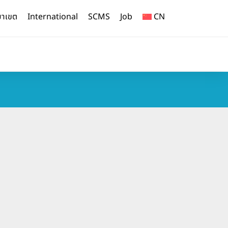
ยาเขต
International
SCMS
Job
CN