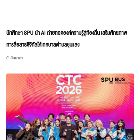
นักศึกษา SPU นำ AI ถ่ายทอดองค์ความรู้สู่ท้องถิ่น เสริมศักยภาพ
การสื่อสารดิจิทัลให้เทศบาลตำบลชุมแสง
นักศึกษาสา