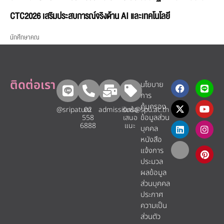
CTC2026 เสริมประสบการณ์จริงด้าน AI และเทคโนโลยี
นักศึกษาคณ
ติดต่อเรา
นโยบาย
การ
คุ้มครอง
@sripatum
02
admissions@spu.ac.th
รับข้อ
ข้อมูลส่วน
558
เสนอ
6888
แนะ​
บุคคล
หนังสือ
แจ้งการ
ประมวล
ผลข้อมูล
ส่วนบุคคล
ประกาศ
ความเป็น
ส่วนตัว