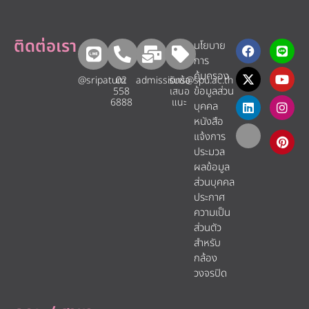
ติดต่อเรา
นโยบาย
การ
คุ้มครอง
@sripatum
02
admissions@spu.ac.th
รับข้อ
ข้อมูลส่วน
558
เสนอ
6888
แนะ​
บุคคล
หนังสือ
แจ้งการ
ประมวล
ผลข้อมูล
ส่วนบุคคล
ประกาศ
ความเป็น
ส่วนตัว
สำหรับ
กล้อง
วงจรปิด