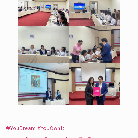
————————————-
#YouDreamItYouOwnIt