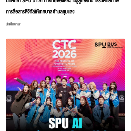
นักศึกษา SPU นำ AI ถ่ายทอดองค์ความรู้สู่ท้องถิ่น เสริมศักยภาพ
การสื่อสารดิจิทัลให้เทศบาลตำบลชุมแสง
นักศึกษาสา