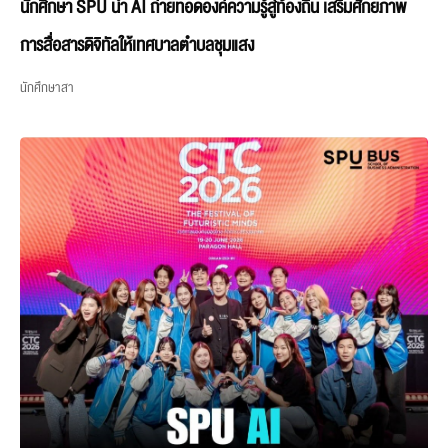
นักศึกษา SPU นำ AI ถ่ายทอดองค์ความรู้สู่ท้องถิ่น เสริมศักยภาพ
การสื่อสารดิจิทัลให้เทศบาลตำบลชุมแสง
นักศึกษาสา