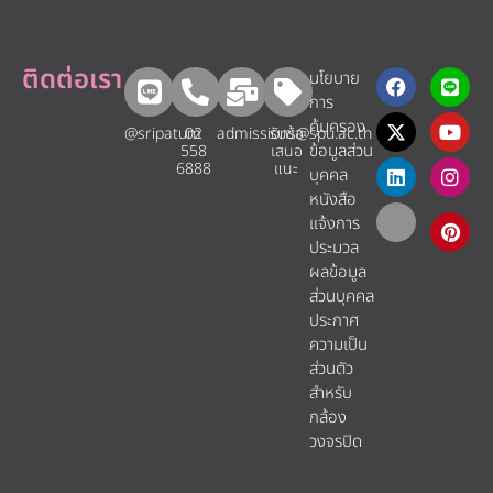
ติดต่อเรา
นโยบาย
การ
คุ้มครอง
@sripatum
02
admissions@spu.ac.th
รับข้อ
ข้อมูลส่วน
558
เสนอ
6888
แนะ​
บุคคล
หนังสือ
แจ้งการ
ประมวล
ผลข้อมูล
ส่วนบุคคล
ประกาศ
ความเป็น
ส่วนตัว
สำหรับ
กล้อง
วงจรปิด