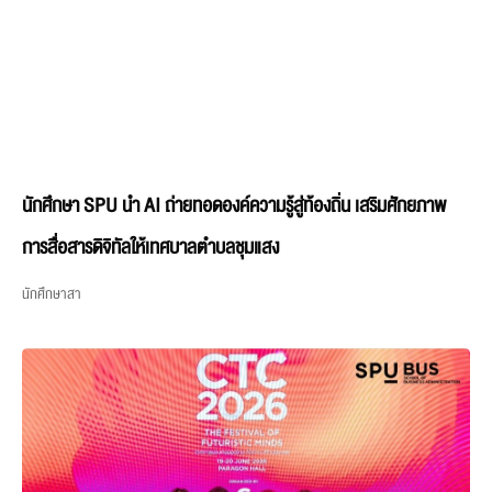
นักศึกษา SPU นำ AI ถ่ายทอดองค์ความรู้สู่ท้องถิ่น เสริมศักยภาพ
การสื่อสารดิจิทัลให้เทศบาลตำบลชุมแสง
นักศึกษาสา