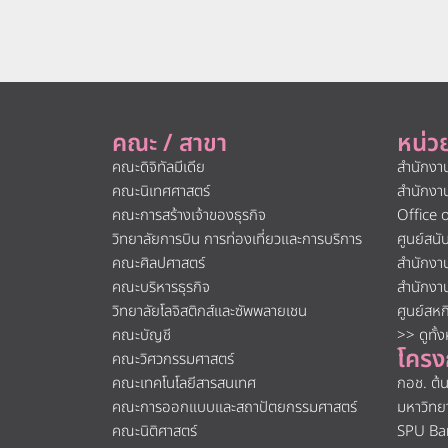
คณะ / สาขา
หน่ว
คณะดิจิทัลมีเดีย
สำนักงา
คณะนิเทศศาสตร์
สำนักงา
คณะการสร้างเจ้าของธุรกิจ
Office 
วิทยาลัยการบิน การท่องเที่ยวและการบริการ
ศูนย์สน
คณะศิลปศาสตร์
สำนักงา
คณะบริหารธุรกิจ
สำนักงา
วิทยาลัยโลจิสติกส์และซัพพลายเชน
ศูนย์สห
คณะบัญชี
>> ดูทั้
โครง
คณะวิศวกรรมศาสตร์
คณะเทคโนโลยีสารสนเทศ
กอช. ต้
คณะการออกแบบและสถาปัตยกรรมศาสตร์
มหาวิทย
คณะนิติศาสตร์
SPU Ba