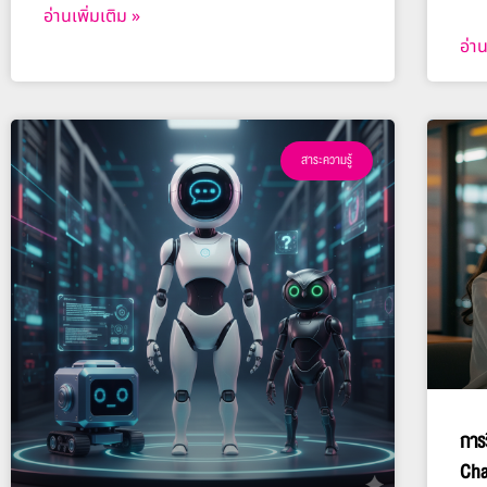
อ่านเพิ่มเติม »
อ่าน
สาระความรู้
การ
Cha