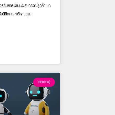
วุธลับยกระดับประสบการณ์ลูกค้า บท
ับนิสิตคณะบริหารธุรก
สาระความรู้