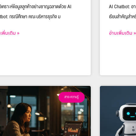
ิเคราะห์ข้อมูลลูกค้าอย่างชาญฉลาดด้วย AI
AI Chatbot: อา
tbot: กรณีศึกษา คณะบริหารธุรกิจ ม
เรียนสำคัญสำหร
เพิ่มเติม »
อ่านเพิ่มเติม »
สาระความรู้