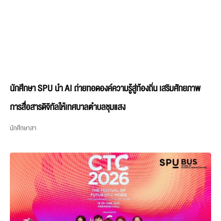
นักศึกษา SPU นำ AI ถ่ายทอดองค์ความรู้สู่ท้องถิ่น เสริมศักยภาพ
การสื่อสารดิจิทัลให้เทศบาลตำบลชุมแสง
นักศึกษาสา