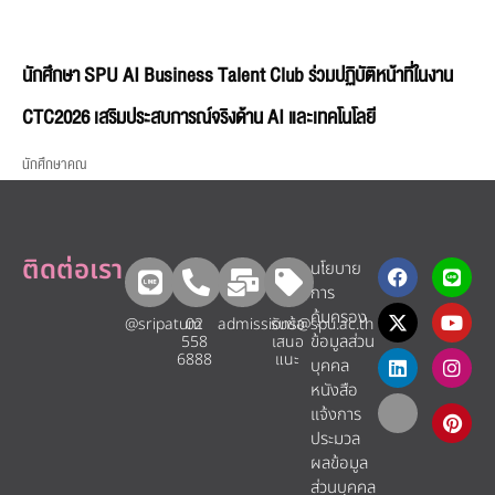
นักศึกษา SPU AI Business Talent Club ร่วมปฏิบัติหน้าที่ในงาน
CTC2026 เสริมประสบการณ์จริงด้าน AI และเทคโนโลยี
นักศึกษาคณ
ติดต่อเรา
นโยบาย
การ
คุ้มครอง
@sripatum
02
admissions@spu.ac.th
รับข้อ
ข้อมูลส่วน
558
เสนอ
6888
แนะ​
บุคคล
หนังสือ
แจ้งการ
ประมวล
ผลข้อมูล
ส่วนบุคคล