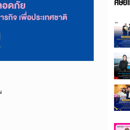
ศิษย์เ
น