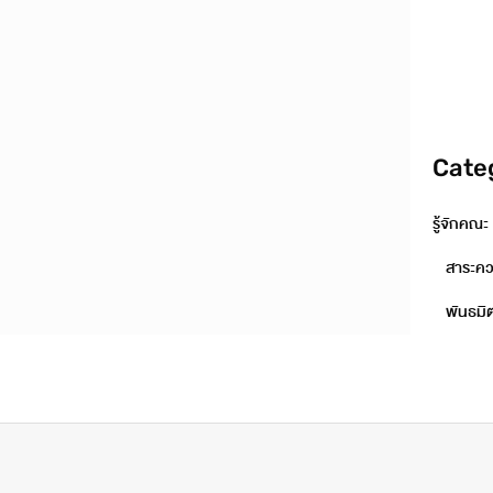
Cate
รู้จักคณะ
สาระควา
พันธมิ