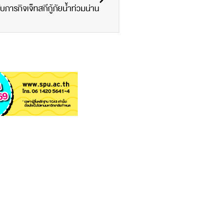
ารกิจเจ็ทสกีกู้ภัยน้ำท่วมน่าน