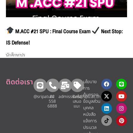
M.ACC #21 SPU : Final Course Exam
Next Stop:
IS Defense!
นักศึกษาปร
ติดต่อเรา
นโยบาย
การ
คุ้มครอง
@sripatum
02
admissions@spu.ac.th
รับข้อ
ข้อมูลส่วน
558
เสนอ
6888
แนะ​
บุคคล
หนังสือ
แจ้งการ
ประมวล