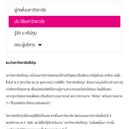
ผู้ก่อตั้งมหาวิทยาลัย
ประวัติมหาวิทยาลัย
รู้จัก ม.ศรีปทุม
คณะผู้บริหาร
แนะนำมหาวิทยาลัยศรีปทุม
มหาวิทยาลัยศรีปทุม หนึ่งในมหาวิทยาลัยเอกชนที่เก่าแก่ที่สุดและมีชื่อเสียงมากที่สุดในประเทศไทย ก่อตั้ง
ขึ้นในปี พ.ศ.2513 โดย ดร.สุข พุคยาภรณ์ ภายใต้ชื่อ “วิทยาลัยศรีปทุม” ด้วยความมุ่งมั่นที่จะสร้างสถาบัน
การศึกษาที่มีคุณภาพ เพื่อผลิตบัณฑิตที่มีความรู้ความสามารถออกไปรับใช้สังคม โดยได้รับพระ
มหากรุณาธิคุณจากสมเด็จพระศรีนครินทราบรมราชชนนี พระราชทานนาม “ศรีปทุม” พร้อมความหมาย
ว่า “เป็นบ่อเกิดวิชาที่เบิกบานเช่นดอกบัว”
วิทยาลัยศรีปทุมได้รับอนุมัติให้เปลี่ยนประเภทเป็นมหาวิทยาลัย โดยทบวงมหาวิทยาลัยเมื่อวันที่ 6
พฤศจิกายน พ.ศ. 2530 และได้เป็นที่รู้จักกันในนาม “มหาวิทยาลัยศรีปทุม” นับตั้งแต่นั้นมา จากนั้น