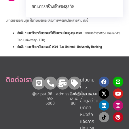
คณะการสร้างเจ้าของธุรกิจ
มหาวิทยาลัยศรีปทุม เป็นที่ยอมรับและได้รับการจัดอันดับในหลายด้าน ดังนี้
อันดับ
1 มหาวิทยาลัยเอกชนที่ได้รับความนิยมสูงสุด 2023 :
จากผลสำรวจของ Thailand’s
Top University (TTU)
อันดับ
1 มหาวิทยาลัยเอกชนปี 2021 โดย Unirank University Ranking
ติดต่อเรา
นโยบาย
การ
คุ้มครอง
@sripatum
02
admissions@spu.ac.th
รับข้อ
558
เสนอ
ข้อมูลส่วน
6888
แนะ​
บุคคล
หนังสือ
แจ้งการ
ประมวล