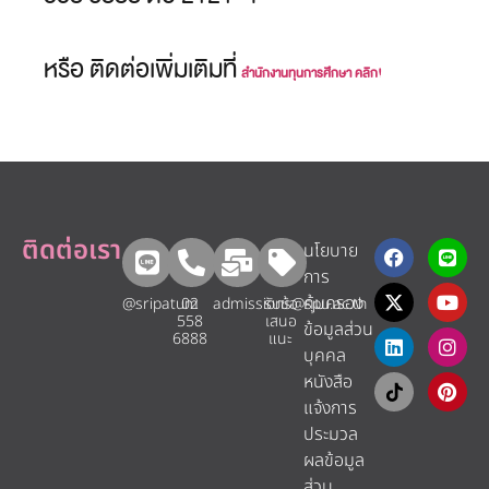
หรือ ติดต่อเพิ่มเติมที่
สำนักงานทุนการศึกษา คลิก!
ติดต่อเรา
นโยบาย
การ
คุ้มครอง
@sripatum
02
admissions@spu.ac.th
รับข้อ
558
เสนอ
ข้อมูลส่วน
6888
แนะ​
บุคคล
หนังสือ
แจ้งการ
ประมวล
ผลข้อมูล
ส่วน