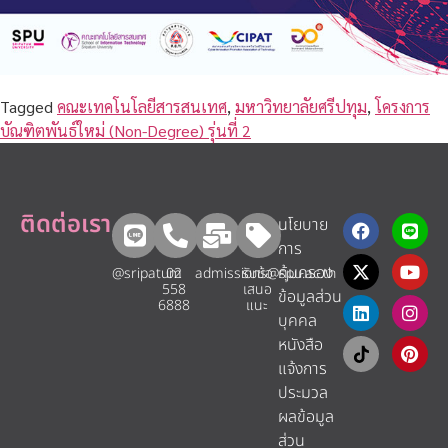
Tagged
คณะเทคโนโลยีสารสนเทศ
,
มหาวิทยาลัยศรีปทุม
,
โครงการ
บัณฑิตพันธ์ใหม่ (Non-Degree) รุ่นที่ 2
ติดต่อเรา
นโยบาย
การ
คุ้มครอง
@sripatum
02
admissions@spu.ac.th
รับข้อ
558
เสนอ
ข้อมูลส่วน
6888
แนะ​
บุคคล
หนังสือ
แจ้งการ
ประมวล
ผลข้อมูล
ส่วน