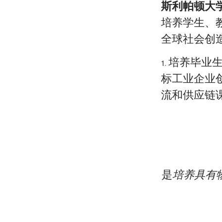
斯利帕顿大
培养学生、
全球社会创
1. 培养
标工业企业
流和供应链
是
培养具有