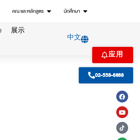
คณะและหลักสูตร
นักศึกษา
O
展示
中文
应用
02-558-6888