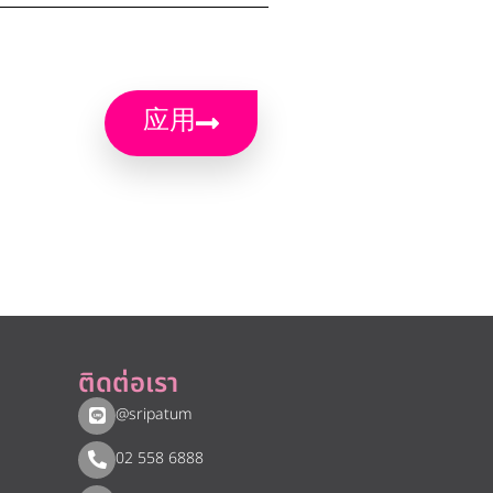
应用
ติดต่อเรา
@sripatum
02 558 6888