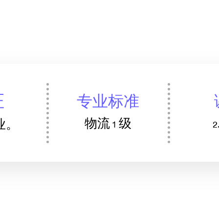
证
专业标准
物流 1 级
就业。