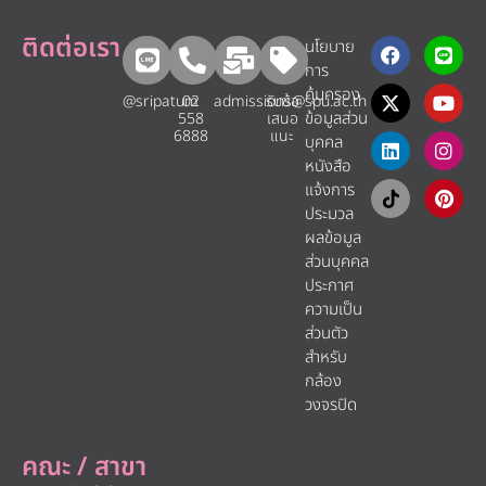
ติดต่อเรา
นโยบาย
การ
คุ้มครอง
@sripatum
02
admissions@spu.ac.th
รับข้อ
ข้อมูลส่วน
558
เสนอ
6888
แนะ​
บุคคล
หนังสือ
แจ้งการ
ประมวล
ผลข้อมูล
ส่วนบุคคล
ประกาศ
ความเป็น
ส่วนตัว
สำหรับ
กล้อง
วงจรปิด
คณะ / สาขา