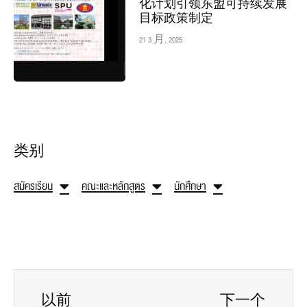
化计划引领东盟可持续发展
目标政策制定
21 3 月, 2025
类别
สมัครเรียน
คณะและหลักสูตร
นักศึกษา
以前
下一个