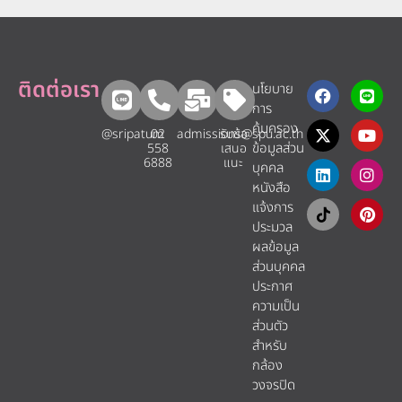
ติดต่อเรา
นโยบาย
การ
คุ้มครอง
@sripatum
02
admissions@spu.ac.th
รับข้อ
ข้อมูลส่วน
558
เสนอ
6888
แนะ​
บุคคล
หนังสือ
แจ้งการ
ประมวล
ผลข้อมูล
ส่วนบุคคล
ประกาศ
ความเป็น
ส่วนตัว
สำหรับ
กล้อง
วงจรปิด