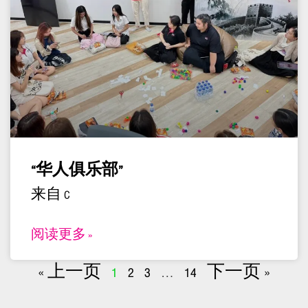
“华人俱乐部”
来自 C
阅读更多 »
« 上一页
1
2
3
…
14
下一页 »