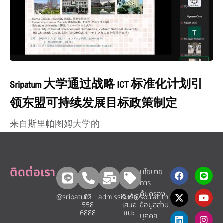
Sripatum 大学通过战略 ICT 标准化计划引
领东盟可持续发展目标政策制定
来自斯里帕图姆大学的
ติดต่อเรา
นโยบาย
การ
คุ้มครอง
@sripatum
02
admissions@spu.ac.th
รับข้อ
ข้อมูลส่วน
558
เสนอ
6888
แนะ​
บุคคล