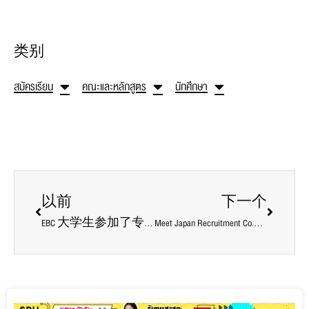
类别
สมัครเรียน
คณะและหลักสูตร
นักศึกษา
以前
下一个
EBC 大学生参加了专题讲座
Meet Japan Recruitment Co.， Ltd. 的特别演讲