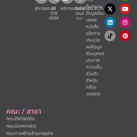
คุ้มครอง
@sripatum
02
admissions@spu.ac.th
รับข้อ
ข้อมูลส่วน
558
เสนอ
6888
แนะ​
บุคคล
หนังสือ
แจ้งการ
ประมวล
ผลข้อมูล
ส่วนบุคคล
ประกาศ
ความเป็น
ส่วนตัว
สำหรับ
กล้อง
วงจรปิด
คณะ / สาขา
คณะดิจิทัลมีเดีย
คณะนิเทศศาสตร์
คณะการสร้างเจ้าของธุรกิจ