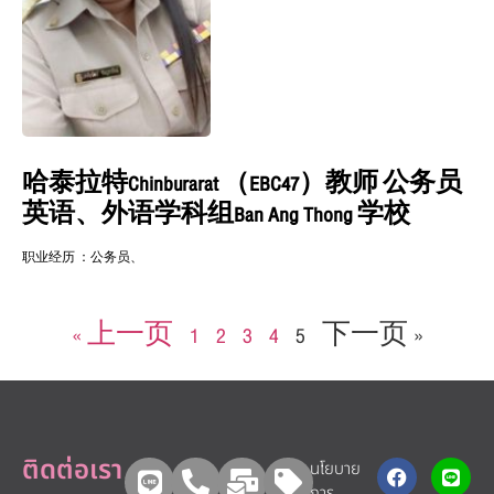
哈泰拉特Chinburarat （EBC47）教师 公务员
英语、外语学科组Ban Ang Thong 学校
职业经历 ：公务员、
阅读更多 »
« 上一页
1
2
3
4
5
下一页 »
ติดต่อเรา
นโยบาย
การ