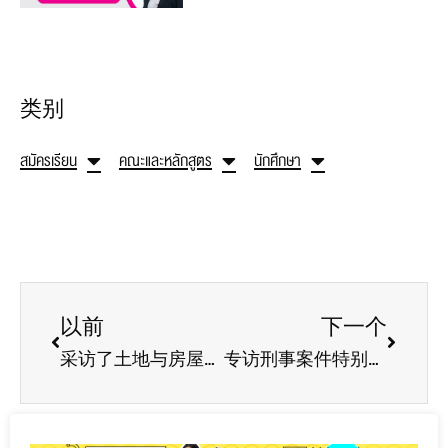
类别
สมัครเรียน
คณะและหลักสูตร
นักศึกษา
以前
下一个
采访了土地与房屋银行公共有限公司数据治理第一副总裁Kittipong Prachuaplap先生斯里帕图姆大学法学院校友
专访刑事案件特别检察官办公室检察官 Tevin Chanthet 先生9斯里帕图姆大学法学院校友