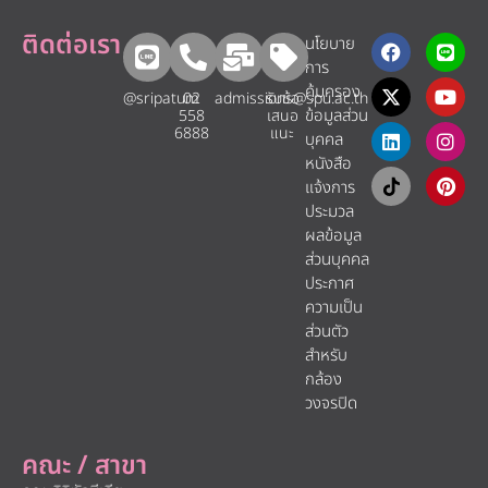
ติดต่อเรา
นโยบาย
การ
คุ้มครอง
@sripatum
02
admissions@spu.ac.th
รับข้อ
ข้อมูลส่วน
558
เสนอ
6888
แนะ​
บุคคล
หนังสือ
แจ้งการ
ประมวล
ผลข้อมูล
ส่วนบุคคล
ประกาศ
ความเป็น
ส่วนตัว
สำหรับ
กล้อง
วงจรปิด
คณะ / สาขา