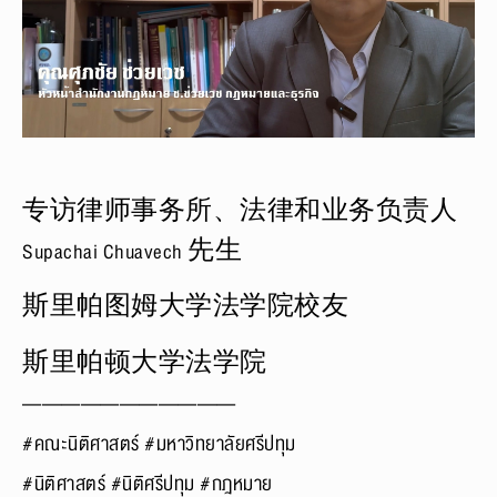
专访律师事务所、法律和业务负责人
Supachai Chuavech 先生
斯里帕图姆大学法学院校友
斯里帕顿大学法学院
———————————
#คณะนิติศาสตร์ #มหาวิทยาลัยศรีปทุม
#นิติศาสตร์ #นิติศรีปทุม #กฎหมาย