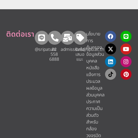
ติดต่อเรา
นโยบาย
การ
คุ้มครอง
@sripatum
02
admissions@spu.ac.th
รับข้อ
ข้อมูลส่วน
558
เสนอ
6888
แนะ​
บุคคล
หนังสือ
แจ้งการ
ประมวล
ผลข้อมูล
ส่วนบุคคล
ประกาศ
ความเป็น
ส่วนตัว
สำหรับ
กล้อง
วงจรปิด