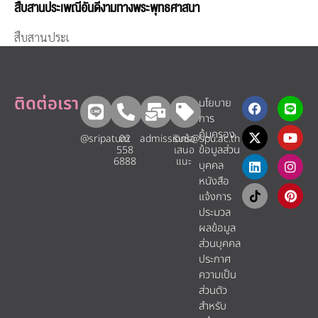
สืบสานประเพณีอันดีงามทางพระพุทธศาสนา
สืบสานประเ
ติดต่อเรา
นโยบาย
การ
คุ้มครอง
@sripatum
02
admissions@spu.ac.th
รับข้อ
ข้อมูลส่วน
558
เสนอ
6888
แนะ​
บุคคล
หนังสือ
แจ้งการ
ประมวล
ผลข้อมูล
ส่วนบุคคล
ประกาศ
ความเป็น
ส่วนตัว
สำหรับ