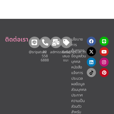
ติดต่อเรา
นโยบาย
การ
คุ้มครอง
@sripatum
02
admissions@spu.ac.th
รับข้อ
ข้อมูลส่วน
558
เสนอ
6888
แนะ​
บุคคล
หนังสือ
แจ้งการ
ประมวล
ผลข้อมูล
ส่วนบุคคล
ประกาศ
ความเป็น
ส่วนตัว
สำหรับ