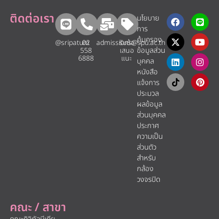
ติดต่อเรา
นโยบาย
การ
คุ้มครอง
@sripatum
02
admissions@spu.ac.th
รับข้อ
ข้อมูลส่วน
558
เสนอ
6888
แนะ​
บุคคล
หนังสือ
แจ้งการ
ประมวล
ผลข้อมูล
ส่วนบุคคล
ประกาศ
ความเป็น
ส่วนตัว
สำหรับ
กล้อง
วงจรปิด
คณะ / สาขา