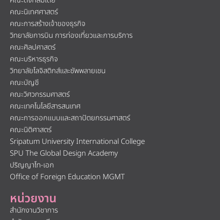
คณะดิจิทัลมีเดีย
คณะนิเทศศาสตร์
คณะการสร้างเจ้าของธุรกิจ
วิทยาลัยการบิน การท่องเที่ยวและการบริการ
คณะศิลปศาสตร์
คณะบริหารธุรกิจ
วิทยาลัยโลจิสติกส์และซัพพลายเชน
คณะบัญชี
คณะวิศวกรรมศาสตร์
คณะเทคโนโลยีสารสนเทศ
คณะการออกแบบและสถาปัตยกรรมศาสตร์
คณะนิติศาสตร์
Sripatum University International College
SPU The Global Design Academy
ปริญญาโท-เอก
Office of Foreign Education MGMT
หน่วยงาน
สำนักงานวิชาการ