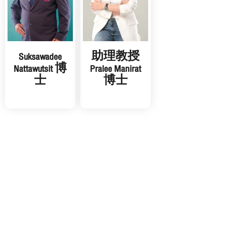
Suksawadee
助理教授
Nattawutsit 博
Pralee Manirat
士
博士