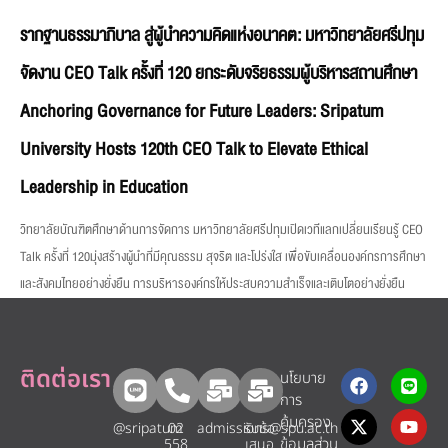
รากฐานธรรมาภิบาล สู่ผู้นำความคิดแห่งอนาคต: มหาวิทยาลัยศรีปทุม
จัดงาน CEO Talk ครั้งที่ 120 ยกระดับจริยธรรมผู้บริหารสถานศึกษา
Anchoring Governance for Future Leaders: Sripatum
University Hosts 120th CEO Talk to Elevate Ethical
Leadership in Education
วิทยาลัยบัณฑิตศึกษาด้านการจัดการ มหาวิทยาลัยศรีปทุมเปิดเวทีแลกเปลี่ยนเรียนรู้ CEO
Talk ครั้งที่ 120มุ่งสร้างผู้นำที่มีคุณธรรม สุจริต และโปร่งใส เพื่อขับเคลื่อนองค์กรการศึกษา
และสังคมไทยอย่างยั่งยืน การบริหารองค์กรให้ประสบความสำเร็จและเติบโตอย่างยั่งยืน
ติดต่อเรา
นโยบาย
การ
คุ้มครอง
@sripatum
02
admissions@spu.ac.th
รับข้อ
ข้อมูลส่วน
558
เสนอ