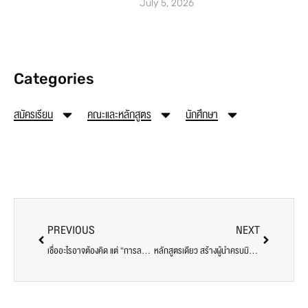
July 5, 2026
Categories
สมัครเรียน
คณะและหลักสูตร
นักศึกษา
PREVIOUS
NEXT
เชื่ออะไรอาจต้องคิด แต่ “การลงทุนกับตัวเอง” เชื่อได้เสมอ [ Think Before You Believe, But Trust in Investing in Yourself ] April Fool’s Day 2026
หลักสูตรเดียว สร้างผู้นำครบมิติ กฎหมาย นโยบาย บริหาร [ One Program, Three Disciplines: Law, Policy & Leadership Excellence ]