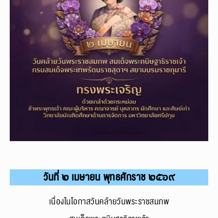
วันที่ ๒ เมษายน พุทธศักราช ๒๕๖๙
เนื่องในโอกาสวันคล้ายวันพระราชสมภพ