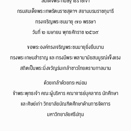
สมเด็จพระกนิษฐาธิราชเจ้า
กรมสมเด็จพระเทพรัตนราชสุดาฯ สยามบรมราชกุมารี
ทรงเจริญพระชนมายุ ๗๑ พรรษา
วันที่ ๒ เมษายน พุทธศักราช ๒๕๖๙
ขอพระองค์ทรงเจริญพระชนมายุยิ่งยืนนาน
ทรงพระเกษมสำราญ และทรงมีพระพลานามัยสมบูรณ์แข็งแรง
สถิตเป็นพระมิ่งขวัญร่มเกล้าชาวไทยตราบกาลนาน
ด้วยเกล้าด้วยกระหม่อม
ข้าพระพุทธเจ้า คณะผู้บริหาร คณาจารย์บุคลากร นักศึกษา
และศิษย์เก่า วิทยาลัยบัณฑิตศึกษาด้านการจัดการ
มหาวิทยาลัยศรีปทุม