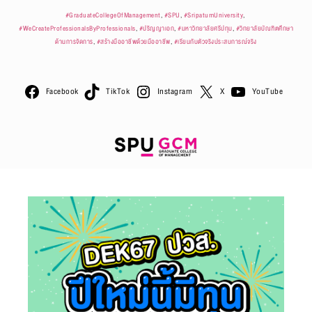
#GraduateCollegeOfManagement
, 
#SPU
, 
#SripatumUniversity
, 
#WeCreateProfessionalsByProfessionals
, 
#ปริญญาเอก
, 
#มหาวิทยาลัยศรีปทุม
, 
#วิทยาลัยบัณฑิตศึกษา
ด้านการจัดการ
, 
#สร้างมืออาชีพด้วยมืออาชีพ
, 
#เรียนกับตัวจริงประสบการณ์จริง
Facebook
TikTok
Instagram
X
YouTube