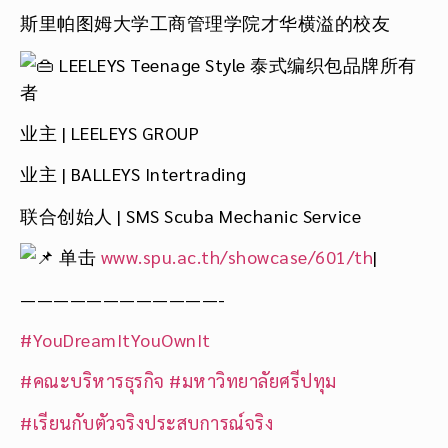
斯里帕图姆大学工商管理学院才华横溢的校友
LEELEYS Teenage Style 泰式编织包品牌所有
者
业主 | LEELEYS GROUP
业主 | BALLEYS Intertrading
联合创始人 | SMS Scuba Mechanic Service
单击
www.spu.ac.th/showcase/601/th
|
————————————-
#YouDreamItYouOwnIt
#คณะบริหารธุรกิจ
#มหาวิทยาลัยศรีปทุม
#เรียนกับตัวจริงประสบการณ์จริง