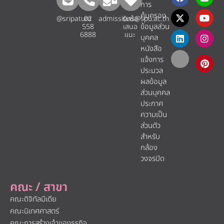
การ
คุ้มครอง
@sripatum
02
admissions@spu.ac.th
รับข้อ
ข้อมูลส่วน
558
เสนอ
6888
แนะ​
บุคคล
หนังสือ
แจ้งการ
ประมวล
ผลข้อมูล
ส่วนบุคคล
ประกาศ
ความเป็น
ส่วนตัว
สำหรับ
กล้อง
วงจรปิด
คณะ / สาขา
คณะดิจิทัลมีเดีย
คณะนิเทศศาสตร์
คณะการสร้างเจ้าของธุรกิจ