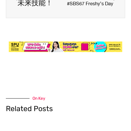
未来技能！
#SBS67 Freshy’s Day
On Key
Related Posts