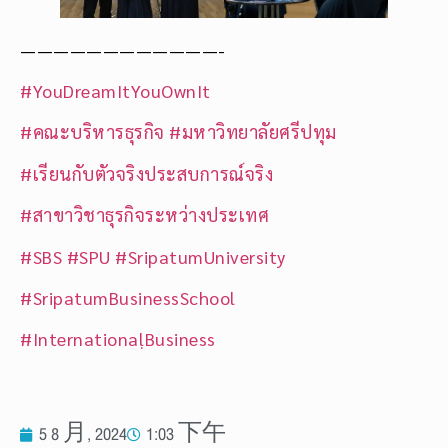
————————————-
#YouDreamItYouOwnIt
#คณะบริหารธุรกิจ
#มหาวิทยาลัยศรีปทุม
#เรียนกับตัวจริงประสบการณ์จริง
#สาขาวิชาธุรกิจระหว่างประเทศ
#SBS
#SPU
#SripatumUniversity
#SripatumBusinessSchool
#InternationalฺBusiness
5 8 月, 2024
1:03 下午