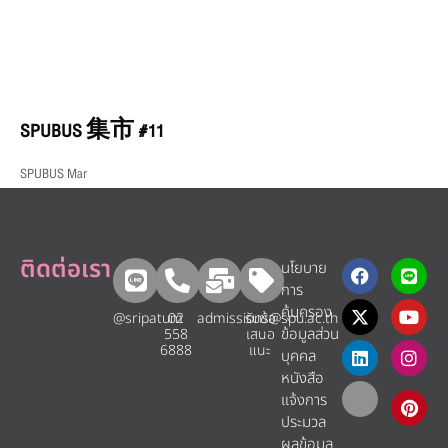
SPUBUS 集市 #11
SPUBUS Mar
ติดต่อเรา
นโยบาย
การ
คุ้มครอง
@sripatum
02
admissions@spu.ac.th
รับข้อ
ข้อมูลส่วน
558
เสนอ
6888
แนะ​
บุคคล
หนังสือ
แจ้งการ
ประมวล
ผลข้อมูล