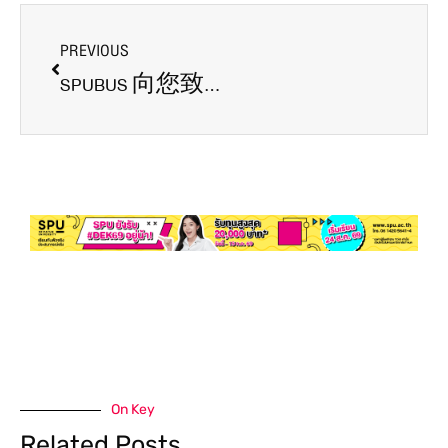
PREVIOUS
SPUBUS 向您致以欢乐！
On Key
Related Posts