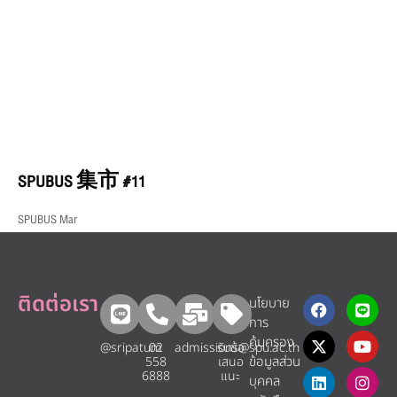
SPUBUS 集市 #11
SPUBUS Mar
ติดต่อเรา
นโยบาย
การ
คุ้มครอง
@sripatum
02
admissions@spu.ac.th
รับข้อ
ข้อมูลส่วน
558
เสนอ
6888
แนะ​
บุคคล