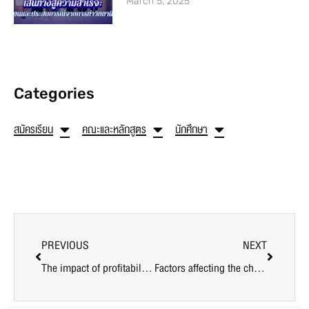
March 5, 2025
Categories
สมัครเรียน
คณะและหลักสูตร
นักศึกษา
PREVIOUS
NEXT
The impact of profitability ratio and financial structure ratio on the stock price and market value of listed companies in the Stock Exchange of Thailand, SET 50 group
Factors affecting the choice of ready-made accounting software for accounting operations of medium and small-sized enterprises in the upper central region