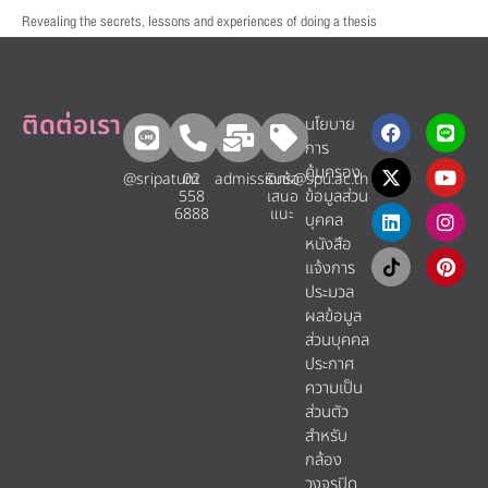
Revealing the secrets, lessons and experiences of doing a thesis
ติดต่อเรา
นโยบาย
การ
คุ้มครอง
@sripatum
02
admissions@spu.ac.th
รับข้อ
ข้อมูลส่วน
558
เสนอ
6888
แนะ​
บุคคล
หนังสือ
แจ้งการ
ประมวล
ผลข้อมูล
ส่วนบุคคล
ประกาศ
ความเป็น
ส่วนตัว
สำหรับ
กล้อง
วงจรปิด