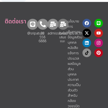
ติดต่อเรา
นโยบาย
การ
คุ้มครอง
@sripatum
02
admissions@spu.ac.th
รับข้อ
ข้อมูลส่วน
558
เสนอ
6888
แนะ​
บุคคล
หนังสือ
แจ้งการ
ประมวล
ผลข้อมูล
ส่วน
บุคคล
ประกาศ
ความเป็น
ส่วนตัว
สำหรับ
กล้อง
วงจรปิด