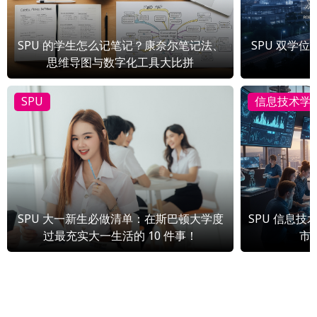
SPU 的学生怎么记笔记？康奈尔笔记法、
SPU 双学
思维导图与数字化工具大比拼
SPU
信息技术学
SPU 大一新生必做清单：在斯巴顿大学度
SPU 信息技
过最充实大一生活的 10 件事！
市