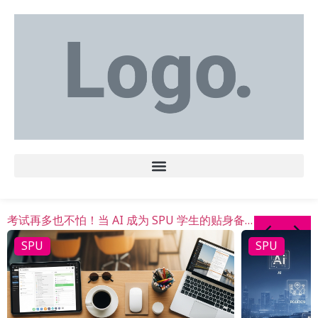
如何合理安排课表？SPU 大一新生兼职赚外快攻略
考试再多也不怕！当 AI 成为 SPU 学生的贴身备考助手
未来由你设计！即刻在斯巴顿大学开启你的职业探索之旅
SPU
SPU