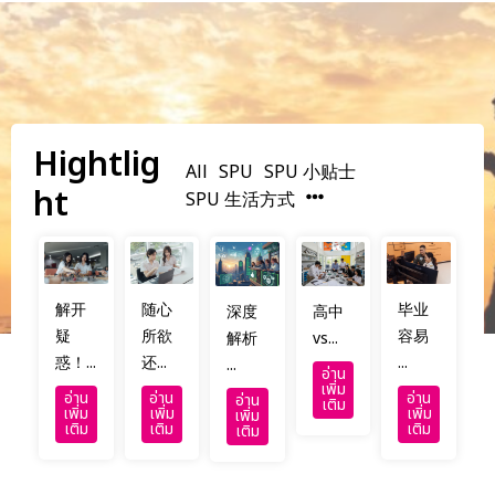
Hightlig
All
SPU
SPU 小贴士
ht
SPU 生活方式
解开
随心
毕业
深度
高中
疑
所欲
容易
解析
vs...
惑！...
还...
...
...
อ่าน
เพิ่ม
อ่าน
อ่าน
อ่าน
อ่าน
เติม
เพิ่ม
เพิ่ม
เพิ่ม
เพิ่ม
เติม
เติม
เติม
เติม