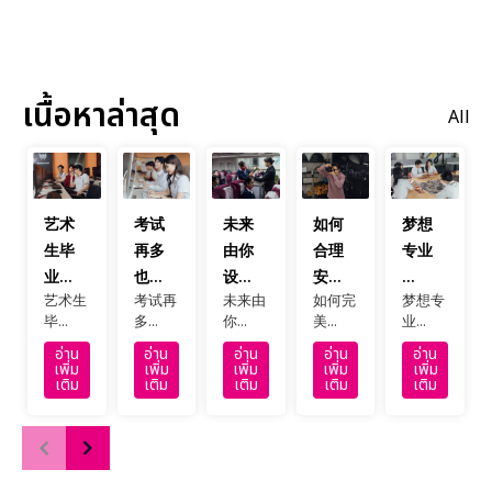
เนื้อหาล่าสุด
All
艺术
考试
未来
如何
梦想
生毕
再多
由你
合理
专业
业...
也...
设...
安...
...
艺术生
考试再
未来由
如何完
梦想专
毕...
多...
你...
美...
业...
อ่าน
อ่าน
อ่าน
อ่าน
อ่าน
เพิ่ม
เพิ่ม
เพิ่ม
เพิ่ม
เพิ่ม
เติม
เติม
เติม
เติม
เติม