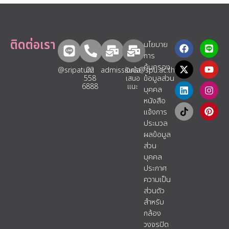
ติดต่อเรา
นโยบาย
การ
คุ้มครอง
@sripatum
02
admissions@spu.ac.th
รับข้อ
ข้อมูลส่วน
558
เสนอ
6888
แนะ​
บุคคล
หนังสือ
แจ้งการ
ประมวล
ผลข้อมูล
ส่วน
บุคคล
ประกาศ
ความเป็น
ส่วนตัว
สำหรับ
กล้อง
วงจรปิด