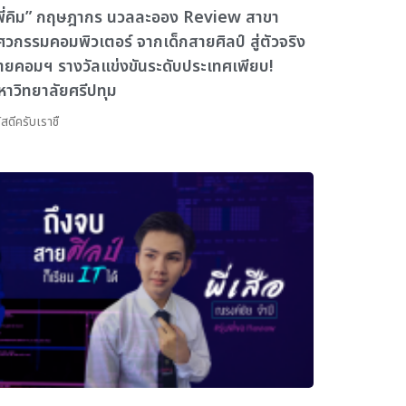
พี่คิม” กฤษฎากร นวลละออง Review สาขา
ิศวกรรมคอมพิวเตอร์ จากเด็กสายศิลป์ สู่ตัวจริง
ายคอมฯ รางวัลแข่งขันระดับประเทศเพียบ!
หาวิทยาลัยศรีปทุม
ัสดีครับเราชื