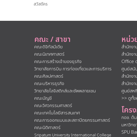
สวัสดีคร
คณะ / สาขา
หน่ว
คณะดิจิทัลมีเดีย
สำนักงา
คณะนิเทศศาสตร์
สำนักงา
คณะการสร้างเจ้าของธุรกิจ
Office 
วิทยาลัยการบิน การท่องเที่ยวและการบริการ
ศูนย์สน
คณะศิลปศาสตร์
สำนักงา
คณะบริหารธุรกิจ
สำนักงา
วิทยาลัยโลจิสติกส์และซัพพลายเชน
ศูนย์สห
คณะบัญชี
>> ดูทั้
คณะวิศวกรรมศาสตร์
โครง
คณะเทคโนโลยีสารสนเทศ
กอช. ต้
คณะการออกแบบและสถาปัตยกรรมศาสตร์
มหาวิทย
คณะนิติศาสตร์
SPU Ba
Sripatum University International College