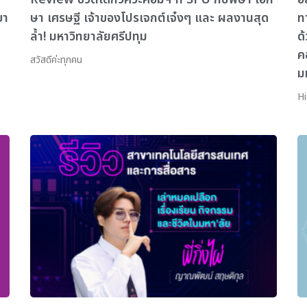
ขา
ษา เศรษฐี เจ้าของโปรเจกต์เจ๋งๆ และ ผลงานสุด
ท
ล้ำ! มหาวิทยาลัยศรีปทุม
ด
ค
สวัสดีค่ะทุกคน
ม
Hi