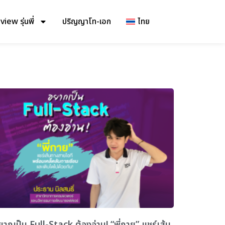
iew รุ่นพี่
ปริญญาโท-เอก
ไทย
ยากเป็น Full-Stack ต้องอ่าน! “พี่กาย” แชร์เส้น