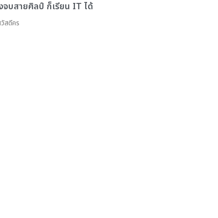
ึงจบสายศิลป์ ก็เรียน IT ได้
ัสดีคร