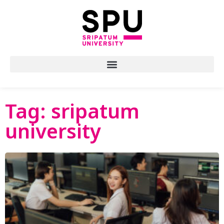
Tag: sripatum
university