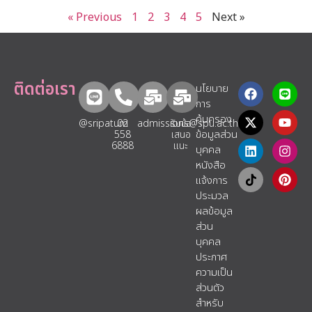
« Previous
1
2
3
4
5
Next »
ติดต่อเรา
นโยบาย
การ
คุ้มครอง
@sripatum
02
admissions@spu.ac.th
รับข้อ
ข้อมูลส่วน
558
เสนอ
6888
แนะ​
บุคคล
หนังสือ
แจ้งการ
ประมวล
ผลข้อมูล
ส่วน
บุคคล
ประกาศ
ความเป็น
ส่วนตัว
สำหรับ