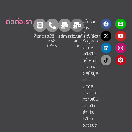
ติดต่อเรา
นโยบาย
การ
คุ้มครอง
@sripatum
02
admissions@spu.ac.th
รับข้อ
ข้อมูลส่วน
558
เสนอ
6888
แนะ​
บุคคล
หนังสือ
แจ้งการ
ประมวล
ผลข้อมูล
ส่วน
บุคคล
ประกาศ
ความเป็น
ส่วนตัว
สำหรับ
กล้อง
วงจรปิด