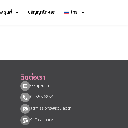
รุ่นพี่
ปริญญาโท-เอก
ไทย
ติดต่อเรา
@sripatum
02 558 6888
admissions@spu.ac.th
รับข้อเสนอแนะ​