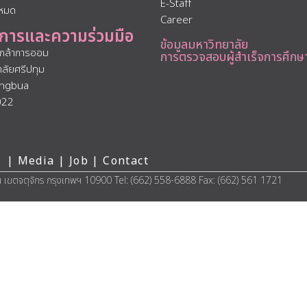
E-Staff
งหมด
Career
การและความร่วมมือ
ข้อมูลมหาวิทยาลัย
นกล้าการออม
การตรวจสอบผู้สำเร็จการศึกษ
าลัยศรีปทุม
ngbua
022
 |
Media
|
Job
|
Contact
น เขตจตุจักร กรุงเทพฯ 10900 Tel: (662) 558-6888 Fax: (662) 561 1721