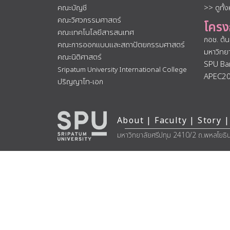
คณะบัญชี
>> ดูทั้
คณะวิศวกรรมศาสตร์
โครง
คณะเทคโนโลยีสารสนเทศ
กอช. ต้
คณะการออกแบบและสถาปัตยกรรมศาสตร์
มหาวิทย
คณะนิติศาสตร์
SPU Ba
Sripatum University International College
APEC2
ปริญญาโท-เอก
About
|
Faculty
|
Story
|
มหาวิทยาลัยศรีปทุม 2410/2 ถ.พหลโยธิ