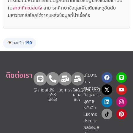
การเลือกมหาวิทยาลัยขึ้นอยู่กับความเชี่ยวชาญของแต่ละสถาบัน
ใน
สาขาที่คุณสนใจ
สามารถศึกษาข้อมูลเพิ่มเติมและดูอันดับ
มหาวิทยาลัยโลกได้จากแหล่งข้อมูลที่น่าเชื่อถือ
ยอดวิว:
190
ติดต่อเรา
นโยบาย
การ
คุ้มครอง
@sripatum
02
admissions@spu.ac.th
รับข้อ
ข้อมูลส่วน
558
เสนอ
6888
แนะ​
บุคคล
หนังสือ
แจ้งการ
ประมวล
ผลข้อมูล