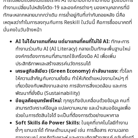
การเปลี่ยนแปลงไม่ได้รอเราค่ะ AI เข้ามามีบทบาทมากขึ้น รูปแบบการ
ทำงานเปลี่ยนไปหลังโควิด-19 และองค์กรต่างๆ มองหาบุคลากรที่มี
ทักษะหลากหลายมากกว่าเดิม การย่ำอยู่กับที่เท่ากับถอยหลัง นี่คือ
เหตุผลว่าทำไมการลงทุนกับการ Reskill ในวันนี้ คือการซื้ออนาคตที่
มั่นคงในวันข้างหน้า
AI ไม่ได้มาแทนที่คน แต่มาแทนที่คนที่ไม่ใช้ AI:
ทักษะการ
ทำงานร่วมกับ AI (AI Literacy) กลายเป็นทักษะพื้นฐานใหม่
องค์กรต้องการคนที่สามารถใช้เครื่องมือ AI เพื่อเพิ่ม
ประสิทธิภาพและสร้างสรรค์นวัตกรรมได้
เศรษฐกิจสีเขียว (Green Economy) กำลังมาแรง:
ทั่วโลก
ให้ความสำคัญกับความยั่งยืน ทำให้เกิดตำแหน่งงานใหม่ๆ ที่
เกี่ยวข้องกับพลังงานสะอาด การจัดการสิ่งแวดล้อม และการ
พัฒนาที่ยั่งยืน (Sustainability)
ข้อมูลคือขุมทรัพย์ใหม่:
ทุกธุรกิจขับเคลื่อนด้วยข้อมูล คนที่
สามารถวิเคราะห์ข้อมูล แปลความหมาย และนำเสนอข้อมูลเพื่อ
ช่วยในการตัดสินใจได้ จะเป็นที่ต้องการตัวอย่างมหาศาล
Soft Skills คือ Power Skills:
ในยุคที่เทคโนโลยีทำงาน
ซ้ำๆ แทนเราได้ ทักษะด้านมนุษย์ เช่น การสื่อสาร ความฉลาด
ทางอารมณ์ การคิดวิเคราะห์ และความคิดสร้างสรรค์ กลับยิ่งทวี