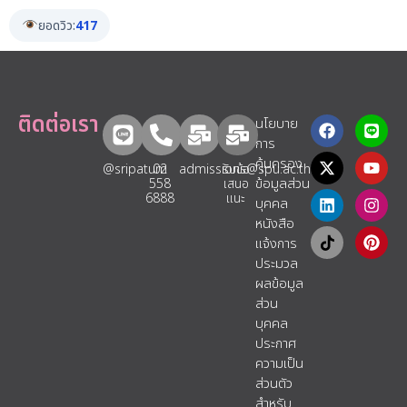
ยอดวิว:
417
ติดต่อเรา
นโยบาย
การ
คุ้มครอง
@sripatum
02
admissions@spu.ac.th
รับข้อ
ข้อมูลส่วน
558
เสนอ
6888
แนะ​
บุคคล
หนังสือ
แจ้งการ
ประมวล
ผลข้อมูล
ส่วน
บุคคล
ประกาศ
ความเป็น
ส่วนตัว
สำหรับ