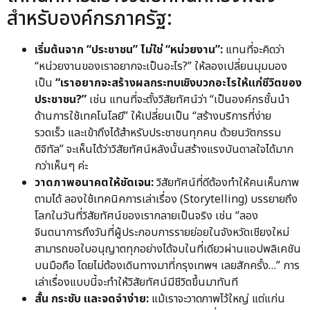
สำหรับองค์กรภาครัฐ:
เริ่มต้นจาก “ประชาชน” ไม่ใช่ “หน่วยงาน”:
แทนที่จะคิดว่า
“หน่วยงานของเราอยากจะเป็นอะไร?” ให้ลองเปลี่ยนมุมมอง
เป็น
“เราอยากจะสร้างผลกระทบเชิงบวกอะไรให้แก่ชีวิตของ
ประชาชน?”
เช่น แทนที่จะตั้งวิสัยทัศน์ว่า “เป็นองค์กรชั้นนำ
ด้านการใช้เทคโนโลยี” ให้เปลี่ยนเป็น “สร้างบริการที่ง่าย
รวดเร็ว และเข้าถึงได้สำหรับประชาชนทุกคน ด้วยนวัตกรรม
ดิจิทัล” จะเห็นได้ว่าวิสัยทัศน์หลังนั้นสร้างแรงบันดาลใจได้มาก
กว่าเห็นๆ ค่ะ
วาดภาพอนาคตให้ชัดเจน:
วิสัยทัศน์ที่ดีต้องทำให้คนเห็นภาพ
ตามได้ ลองใช้เทคนิคการเล่าเรื่อง (Storytelling) บรรยายถึง
โลกในวันที่วิสัยทัศน์ของเรากลายเป็นจริง เช่น “ลอง
จินตนาการถึงวันที่ผู้ประกอบการรายย่อยในจังหวัดเชียงใหม่
สามารถขอใบอนุญาตทุกอย่างได้จบในที่เดียวผ่านแอปพลิเคชัน
บนมือถือ โดยไม่ต้องเดินทางมาที่กรุงเทพฯ เลยสักครั้ง…” การ
เล่าเรื่องแบบนี้จะทำให้วิสัยทัศน์มีชีวิตขึ้นมาทันที
สั้น กระชับ และจดจำง่าย:
แม้เราจะวาดภาพไว้ใหญ่ แต่แก่น