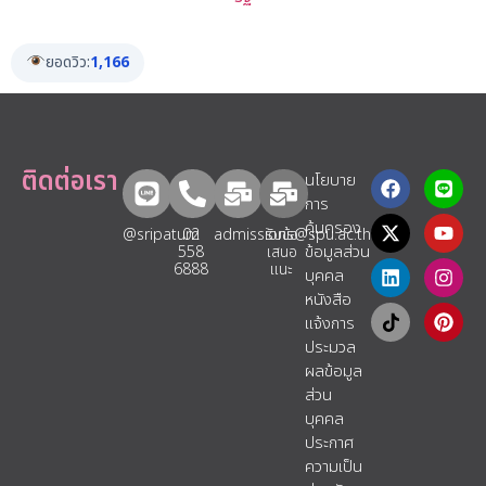
ยอดวิว:
1,166
ติดต่อเรา
นโยบาย
การ
คุ้มครอง
@sripatum
02
admissions@spu.ac.th
รับข้อ
ข้อมูลส่วน
558
เสนอ
6888
แนะ​
บุคคล
หนังสือ
แจ้งการ
ประมวล
ผลข้อมูล
ส่วน
บุคคล
ประกาศ
ความเป็น