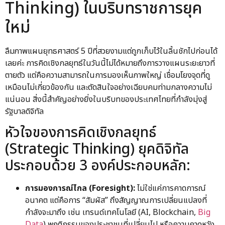
Thinking) ในบริบทราชการยุค
ใหม่
ลืมภาพแผนยุทธศาสตร์ 5 ปีที่สวยงามแต่ถูกเก็บไว้ในลิ้นชักไปก่อนได้
เลยค่ะ การคิดเชิงกลยุทธ์ในวันนี้ไม่ได้หมายถึงการวางแผนระยะยาวที่
ตายตัว แต่คือความสามารถในการมองเห็นภาพใหญ่ เชื่อมโยงจุดที่ดู
เหมือนไม่เกี่ยวข้องกัน และตัดสินใจอย่างเฉียบคมท่ามกลางความไม่
แน่นอน สิ่งนี้สำคัญอย่างยิ่งในบริบทของประเทศไทยที่กำลังมุ่งสู่
รัฐบาลดิจิทัล
หัวใจของการคิดเชิงกลยุทธ์
(Strategic Thinking) ยุคดิจิทัล
ประกอบด้วย 3 องค์ประกอบหลัก:
การมองการณ์ไกล (Foresight):
ไม่ใช่แค่การคาดการณ์
อนาคต แต่คือการ “สัมผัส” ถึงสัญญาณการเปลี่ยนแปลงที่
กำลังจะมาถึง เช่น เทรนด์เทคโนโลยี (AI, Blockchain,
Big
Data
) พฤติกรรมของประชาชนที่เปลี่ยนไป หรือความคาดหวัง