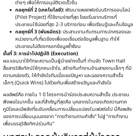
ต่างๆ เพื่อให้การอนุมัติรวดเร็วขึ้น
กลยุทธ์ที่ 2 (เทคโนโลยี):
พัฒนาแพลตฟอร์มบริการออนไลน์
(Pilot Project) ที่ใช้งานง่ายที่สุด โดยเริ่มจากบริการที่
ประชาชนใช้บ่อยที่สุด 2-3 บริการก่อน เพื่อเรียนรู้และเก็บข้อมูล
กลยุทธ์ที่ 3 (พันธมิตร):
ประสานงานกับกรมการปกครองและ
หน่วยงานที่เกี่ยวข้องเพื่อขอเชื่อมต่อข้อมูลพื้นฐาน ทำให้
ประชาชนไม่ต้องกรอกข้อมูลซ้ำซ้อน
ขั้นที่ 3: การนำไปปฏิบัติ (Execution)
ผอ.แอนนาใช้ทักษะความเป็นผู้นำอย่างเต็มที่ ท่านจัด Town Hall
สื่อสารวิสัยทัศน์ให้ทุกคนเข้าใจ, สร้างทีมทำงานข้ามสายงานเล็กๆ ที่มี
ความคล่องตัว, ให้กำลังใจทีมเมื่อเจอปัญหา และฉลองความสำเร็จ
เล็กๆ (Quick Wins) ไปด้วยกันเพื่อสร้างขวัญและกำลังใจ
ผลลัพธ์คือ ภายใน 1 ปี โครงการนำร่องประสบความสำเร็จ ประชาชน
พึงพอใจมากขึ้น และที่สำคัญที่สุดคือ บุคลากรในกองเกิดความภาค
ภูมิใจและมีพลังที่จะขับเคลื่อนการเปลี่ยนแปลงในเฟสต่อไป นี่คือพลัง
ของการเปลี่ยนมุมมองจาก “การทำงานตามคำสั่ง” ไปสู่ “การทำงาน
เพื่อบรรลุวิสัยทัศน์ร่วมกัน”