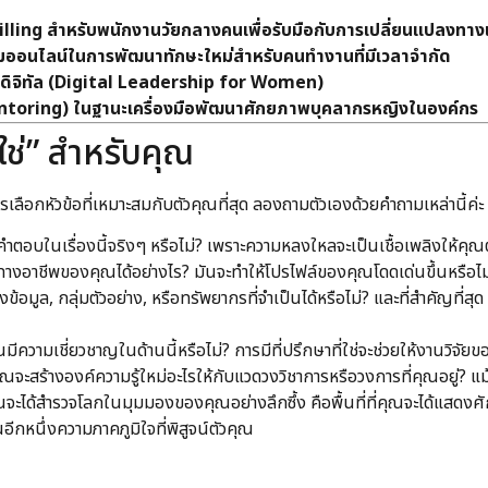
ing สำหรับพนักงานวัยกลางคนเพื่อรับมือกับการเปลี่ยนแปลงทาง
อนไลน์ในการพัฒนาทักษะใหม่สำหรับคนทำงานที่มีเวลาจำกัด
ุคดิจิทัล (Digital Leadership for Women)
Mentoring) ในฐานะเครื่องมือพัฒนาศักยภาพบุคลากรหญิงในองค์กร
“ใช่” สำหรับคุณ
ารเลือกหัวข้อที่เหมาะสมกับตัวคุณที่สุด ลองถามตัวเองด้วยคำถามเหล่านี้ค่ะ
ตอบในเรื่องนี้จริงๆ หรือไม่? เพราะความหลงใหลจะเป็นเชื้อเพลิงให้คุ
นทางอาชีพของคุณได้อย่างไร? มันจะทำให้โปรไฟล์ของคุณโดดเด่นขึ้นหรือไม
ข้อมูล, กลุ่มตัวอย่าง, หรือทรัพยากรที่จำเป็นได้หรือไม่? และที่สำคัญที่ส
มีความเชี่ยวชาญในด้านนี้หรือไม่? การมีที่ปรึกษาที่ใช่จะช่วยให้งานวิจั
ณจะสร้างองค์ความรู้ใหม่อะไรให้กับแวดวงวิชาการหรือวงการที่คุณอยู่? แม
คุณจะได้สำรวจโลกในมุมมองของคุณอย่างลึกซึ้ง คือพื้นที่ที่คุณจะได้แสด
นอีกหนึ่งความภาคภูมิใจที่พิสูจน์ตัวคุณ