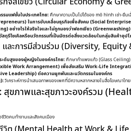
รกิจสีเขียว (Circular Economy & Gre
หกรรมแฟชั่นในประเทศไทย:
ศึกษาความเป็นไปได้ของ mô hình เช่า-ยืมเสื
neurs) ในการขับเคลื่อนธุรกิจเพื่อสังคม (Social Enterprise) ที
ng) อย่างไรให้จริงใจและไม่ถูกมองว่าฟอกเขียว (Greenwashing)
สดุรีไซเคิลหรือนวัตกรรมที่เป็นมิตรต่อสิ่งแวดล้อมในกลุ่มสินค้าอุป
และการมีส่วนร่วม (Diversity, Equity 
หารระดับสูงของผู้หญิงในองค์กรไทย:
ศึกษากำแพงแก้ว (Glass Ceiling)
exible Work Arrangement) เพื่อส่งเสริม Work-Life Integrat
sive Leadership) ต่อความผูกพันและนวัตกรรมในองค์กร
):
วิเคราะห์การนำเสนอภาพของเพศที่มีความหลากหลายในสื่อโฆษณาไ
3: สุขภาพและสุขภาวะองค์รวม (Heal
งชีวิตคนทำงานและสังคมเมือง
ชีวิต (Mental Health at Work & Life