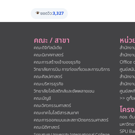
ยอดวิว:
3,327
คณะ / สาขา
หน่ว
คณะดิจิทัลมีเดีย
สำนักงา
คณะนิเทศศาสตร์
สำนักงา
คณะการสร้างเจ้าของธุรกิจ
Office 
วิทยาลัยการบิน การท่องเที่ยวและการบริการ
ศูนย์สน
คณะศิลปศาสตร์
สำนักงา
คณะบริหารธุรกิจ
สำนักงา
วิทยาลัยโลจิสติกส์และซัพพลายเชน
ศูนย์สห
คณะบัญชี
>> ดูทั้
คณะวิศวกรรมศาสตร์
โครง
คณะเทคโนโลยีสารสนเทศ
กอช. ต้
คณะการออกแบบและสถาปัตยกรรมศาสตร์
มหาวิทย
คณะนิติศาสตร์
SPU Ba
Sripatum University International College