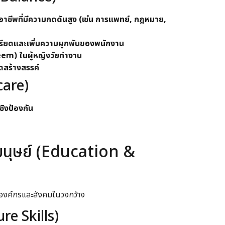
พที่มีความกดดันสูง (เช่น การแพทย์, กฎหมาย,
ียดและเพิ่มความผูกพันของพนักงาน
eem) ในผู้หญิงวัยทำงาน
สร้างสรรค์
care)
ิงป้องกัน
มนุษย์ (Education &
นในองค์กรและสังคมในวงกว้าง
re Skills)