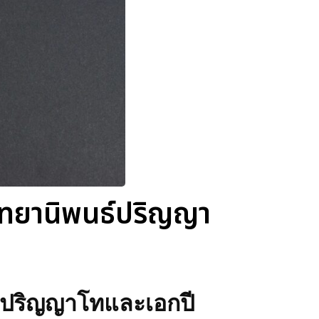
วิทยานิพนธ์ปริญญา
ธ์ปริญญาโทและเอกปี