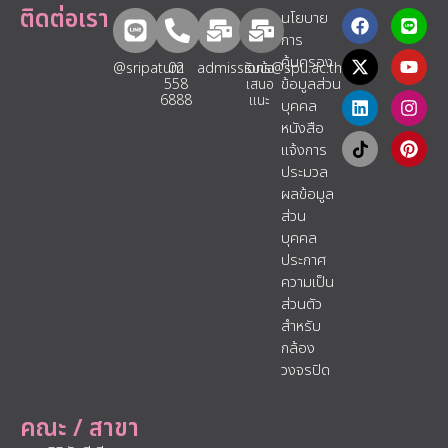
ติดต่อเรา
นโยบาย
การ
คุ้มครอง
@sripatum
02
admissions@spu.ac.th
รับข้อ
ข้อมูลส่วน
558
เสนอ
6888
แนะ​
บุคคล
หนังสือ
แจ้งการ
ประมวล
ผลข้อมูล
ส่วน
บุคคล
ประกาศ
ความเป็น
ส่วนตัว
สำหรับ
กล้อง
วงจรปิด
คณะ / สาขา