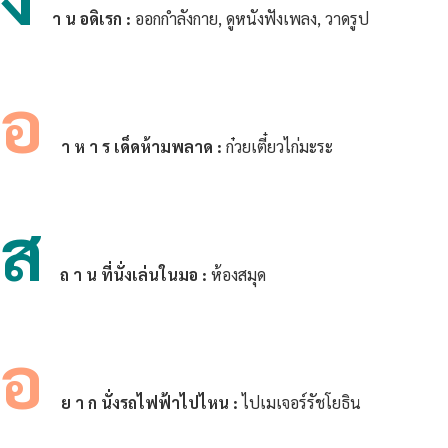
า น อดิเรก :
ออกกำลังกาย, ดูหนังฟังเพลง, วาดรูป
อ
า ห า ร เด็ดห้ามพลาด :
ก๋วยเตี๋ยวไก่มะระ
ส
ถ า น ที่นั่งเล่นในมอ :
ห้องสมุด
อ
ย า ก นั่งรถไฟฟ้าไปไหน :
ไปเมเจอร์รัชโยธิน