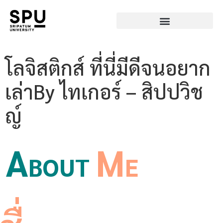
โลจิสติกส์ ที่นี่มีดีจนอยาก
เล่าBy ไทเกอร์ – สิปปวิช
ญ์
A
M
BOUT
E