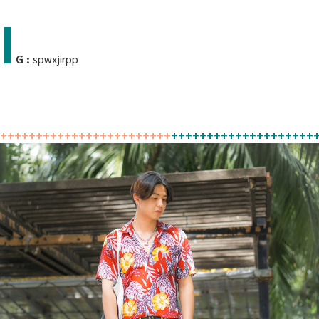
I
G
:
spwxjirpp
++++++++++++++++++++++++
++++++++++++++++++++