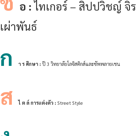
ชื่
อ :
ไทเกอร์ – สิปปวิชญ์ จิร
เผ่าพันธ์
ก
า ร ศึกษา :
ปี 3 วิทยาลัยโลจิสติกส์และซัพพลายเชน
ส
ไ ต ล์ การแต่งตัว :
Street Style
ง