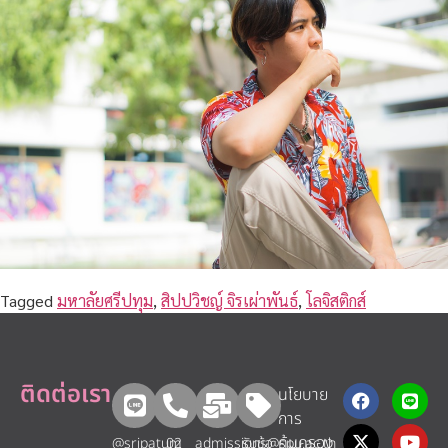
Tagged
มหาลัยศรีปทุม
,
สิปปวิชญ์ จิรเผ่าพันธ์
,
โลจิสติกส์
ติดต่อเรา
นโยบาย
การ
คุ้มครอง
@sripatum
02
admissions@spu.ac.th
รับข้อ