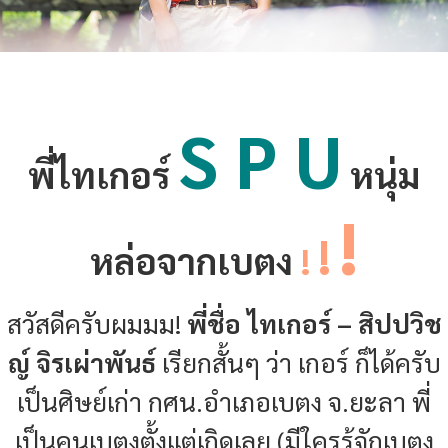
S P U
พี่ไทเกอร์
หนุ่ม
!
!
หล่อจากเบตง
!
สวัสดีครับผมมม!
พี่ชื่อ ไทเกอร์ – สิปปวิช
ญ์ จิรเผ่าพันธ์
เรียกสั้นๆ ว่า เกอร์ ก็ได้ครับ
เป็นศิษย์เก่า กศน.อำเภอเบตง จ.ยะลา พี่
เป็นคนเบตงตั้งแต่เกิดเลย (มีใครรู้จักเบตง