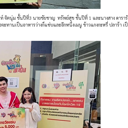
จิตนุ่ม ชั้นปีที่3 นายชัยชาญ ทรัพย์สุข ชั้นปีที่ 1 และนางสาง ดารารั
 หรือจะทานเป็นอาหารว่างก็แซ่บและอีกหนึ่งเมนู ข้าวแกงกะหรี่ ปลาร้า เป