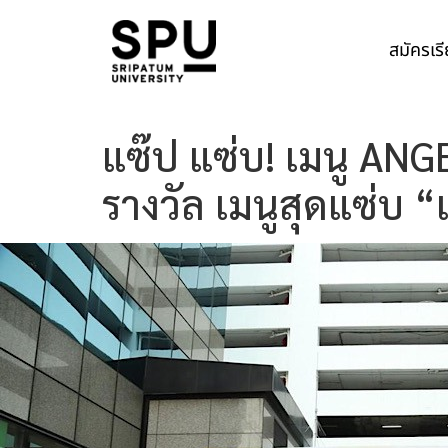
สมัครเร
แซ๊ป แซ่บ! เมนู ANG
รางวัล เมนูสุดแซ่บ