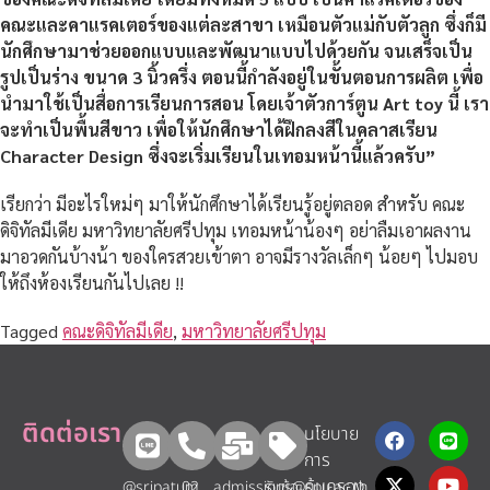
คณะและคาแรคเตอร์ของแต่ละสาขา
เหมือนตัวแม่กับตัวลูก ซึ่งก็มี
นักศึกษามาช่วยออกแบบและพัฒนาแบบไปด้วยกัน จนเสร็จเป็น
รูปเป็นร่าง ขนาด 3
นิ้วครึ่ง ตอนนี้กำลังอยู่ในขั้นตอนการผลิต เพื่อ
นำมาใช้เป็นสื่อการเรียนการสอน
โดยเจ้าตัวการ์ตูน Art toy นี้ เรา
จะทำเป็นพื้นสีขาว เพื่อให้นักศึกษาได้ฝึกลงสีในคลาสเรียน
Character Design ซึ่งจะเริ่มเรียนในเทอมหน้านี้แล้วครับ”
เรียกว่า มีอะไรใหม่ๆ มาให้นักศึกษาได้เรียนรู้อยู่ตลอด สำหรับ คณะ
ดิจิทัลมีเดีย มหาวิทยาลัยศรีปทุม เทอมหน้าน้องๆ อย่าลืมเอาผลงาน
มาอวดกันบ้างน้า ของใครสวยเข้าตา อาจมีรางวัลเล็กๆ น้อยๆ ไปมอบ
ให้ถึงห้องเรียนกันไปเลย !!
Tagged
คณะดิจิทัลมีเดีย
,
มหาวิทยาลัยศรีปทุม
ติดต่อเรา
นโยบาย
การ
คุ้มครอง
@sripatum
02
admissions@spu.ac.th
รับข้อ