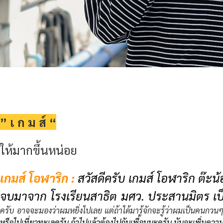
” เ ก ม ส์ “
ให้มากขึ้นหน่อย
เกมส์ โอฬาริก :
สวัสดีครับ เกมส์ โอฬาริก ต๊ะน
จบมาจาก โรงเรียนสาธิต มศว. ประสานมิตร เป็
ครับ อาจจะมองว่าผมหยิ่งไปเลย แต่ถ้าได้มารู้จักจะรู้ว่าผมเป็นคนกว
หรือไปเที่ยวทะเลครับ ถ้าไปแล้วต้องไปกับเพื่อนนะครับ มันจะเพิ่มความส