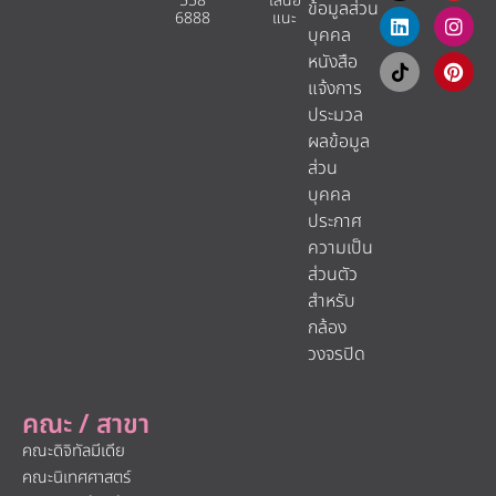
สนับสนุนนักศึกษาของเราทุกคนให้จบไป
พร้อมกับความมั่นใจ และความภาคภูมิใจใน
ความเป็นมืออาชีพค่ะ
พี่แอดมิน :
เรียกว่าได้ครบทุกสาระเรื่องการเรียนในวิทยาลัยนานาชาติ
ม.ศรีปทุม กันเลยค่ะ แถมยังได้รู้อีกว่าอาจารย์แอนของเรานั้นพร้อม
ดูแลนักศึกษาอย่างเรากันขนาดไหน ใครที่สนใจอยากรู้รายละเอียดเพิ่ม
เติม แวะถามพี่ๆ หรืออาจารย์ของพวกเราได้ ม.ศรีปทุมยินดีต้อนรับทุก
คนเลยค่ะ!
Share this post