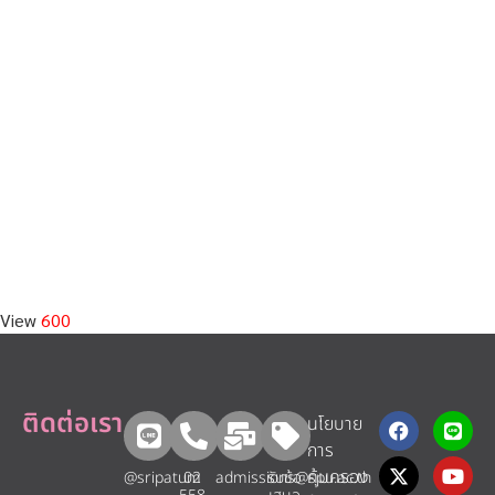
ม.ศรีปทุม
อาจารย์แอน :
วิทยาลัยนานาชาติของเรามี
ความพร้อมในทุกๆ ด้าน และมีความเป็นสากล
ด้วยเป้าหมายของเราคือสร้างนักศึกษาให้เก่ง
และมีความเป็นมืออาชีพ หลักสูตรของเรามี
ความทันสมัยเรียนด้วยภาษาอังกฤษ มีการฝึก
ปฏิบัติงานจริงกับบริษัท องค์กรหรือหน่วยงาน
ระดับแนวหน้าทั้งไทยและต่างประเทศ ซึ่ง
สามารถตอบโจทย์ความต้องการขององค์กร
และหน่วยงานทั้งภาครัฐและเอกชน ที่สำคัญ
เราดูแลนักศึกษาทุกคนอย่างใกล้ชิดอาจารย์ผู้
สอนทั้งไทยและต่างชาติ ทุกท่านพร้อมช่วย