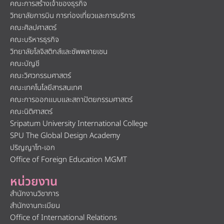
View
600
ติดต่อเรา
นโยบาย
การ
คุ้มครอง
@sripatum
02
admissions@spu.ac.th
รับข้อ
558
เสนอ
ข้อมูลส่วน
6888
แนะ​
บุคคล
หนังสือ
แจ้งการ
ประมวล