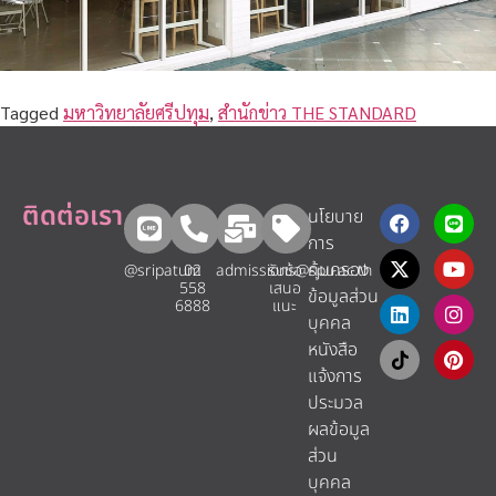
Tagged
มหาวิทยาลัยศรีปทุม
,
สำนักข่าว THE STANDARD
ติดต่อเรา
นโยบาย
การ
คุ้มครอง
@sripatum
02
admissions@spu.ac.th
รับข้อ
558
เสนอ
ข้อมูลส่วน
6888
แนะ​
บุคคล
หนังสือ
แจ้งการ
ประมวล
ผลข้อมูล
ส่วน
บุคคล