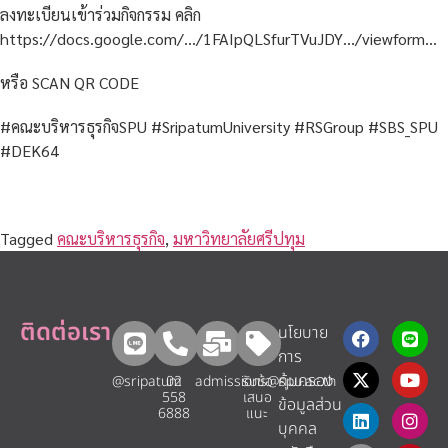
ลงทะเบียนเข้าร่วมกิจกรรม คลิก
https://docs.google.com/…/1FAIpQLSfurTVuJDY…/viewform…
หรือ SCAN QR CODE
#คณะบริหารธุรกิจSPU #SripatumUniversity #RSGroup #SBS_SPU
#DEK64
Tagged
คณะบริหารธุรกิจ
,
มหาวิทยาลัยศรีปทุม
ติดต่อเรา
นโยบาย
การ
คุ้มครอง
@sripatum
02
admissions@spu.ac.th
รับข้อ
558
เสนอ
ข้อมูลส่วน
6888
แนะ​
บุคคล